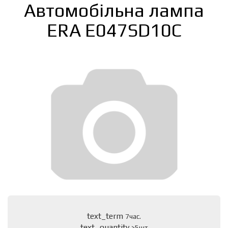
Автомобільна лампа
ERA E047SD10C
text_term
7час.
text_quantity
>5шт