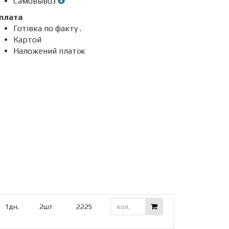
Самовывоз
плата
Готівка по факту .
Картой
Наложений платіж
1дн.
2шт
2225