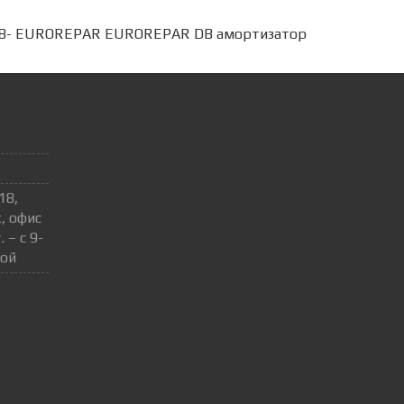
 98- EUROREPAR EUROREPAR DB амортизатор
18,
, офис
 – с 9-
ной