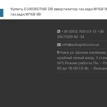
Купить EUROREPAR DB амортизатор газ.задн.W168
газ.задн.W168 98-
+38 (093) 769-03-72 +38
(067)509-82-34
info@autogold.com.ua
Киев ул. Шолом алейхема 
крайний левый вход, 3 этаж
№5 Режим работы: Пн. – Пт.
00 до 18-00 Сб-Вс. – Выход